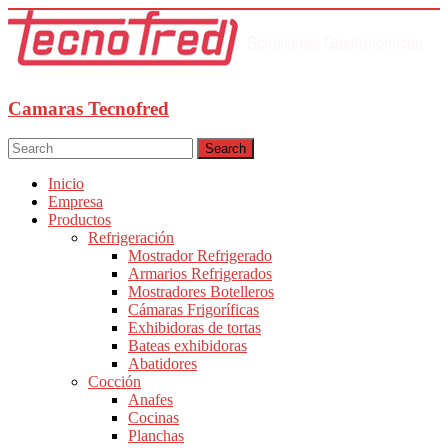
Camaras Tecnofred
Search
Inicio
Empresa
Productos
Refrigeración
Mostrador Refrigerado
Armarios Refrigerados
Mostradores Botelleros
Cámaras Frigoríficas
Exhibidoras de tortas
Bateas exhibidoras
Abatidores
Cocción
Anafes
Cocinas
Planchas