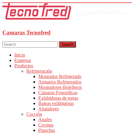
Camaras Tecnofred
Search
Inicio
Empresa
Productos
Refrigeración
Mostrador Refrigerado
Armarios Refrigerados
Mostradores Botelleros
Cámaras Frigoríficas
Exhibidoras de tortas
Bateas exhibidoras
Abatidores
Cocción
Anafes
Cocinas
Planchas