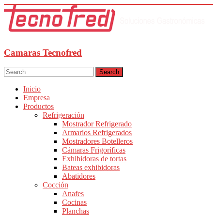
Camaras Tecnofred
Search
Inicio
Empresa
Productos
Refrigeración
Mostrador Refrigerado
Armarios Refrigerados
Mostradores Botelleros
Cámaras Frigoríficas
Exhibidoras de tortas
Bateas exhibidoras
Abatidores
Cocción
Anafes
Cocinas
Planchas